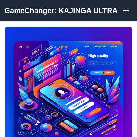
Zum
GameChanger: KAJINGA ULTRA
Inhalt
springen