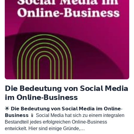
𝗗𝗶𝗲 𝗕𝗲𝗱𝗲𝘂𝘁𝘂𝗻𝗴 𝘃𝗼𝗻 𝗦𝗼𝗰𝗶𝗮𝗹 𝗠𝗲𝗱𝗶𝗮
𝗶𝗺 𝗢𝗻𝗹𝗶𝗻𝗲-𝗕𝘂𝘀𝗶𝗻𝗲𝘀𝘀
🌟 𝗗𝗶𝗲 𝗕𝗲𝗱𝗲𝘂𝘁𝘂𝗻𝗴 𝘃𝗼𝗻 𝗦𝗼𝗰𝗶𝗮𝗹 𝗠𝗲𝗱𝗶𝗮 𝗶𝗺 𝗢𝗻𝗹𝗶𝗻𝗲-
𝗕𝘂𝘀𝗶𝗻𝗲𝘀𝘀 📱 Social Media hat sich zu einem integralen
Bestandteil jedes erfolgreichen Online-Business
entwickelt. Hier sind einige Gründe,…